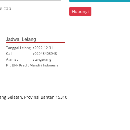
Hubungi
Jadwal Lelang
Tanggal Lelang
:
2022-12-31
Call
:
02948403948
Alamat
:
tangerang
PT. BPR Kredit Mandiri Indonesia
ang Selatan, Provinsi Banten 15310