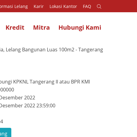
ormasi Lelang
Karir
Lokasi Kantor
FAQ
Kredit
Mitra
Hubungi Kami
ia, Lelang Bangunan Luas 100m2 - Tangerang
ungi KPKNL Tangerang II atau BPR KMI
000000
 Desember 2022
Desember 2022 23:59:00
i
94
ang