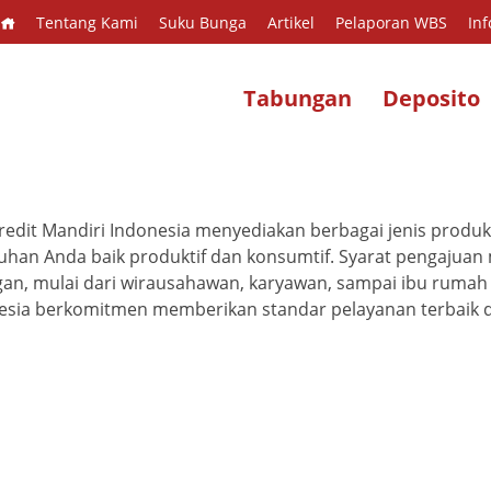
Tentang Kami
Suku Bunga
Artikel
Pelaporan WBS
Inf
Tabungan
Deposito
redit Mandiri Indonesia menyediakan berbagai jenis produ
uhan Anda baik produktif dan konsumtif.
Syarat pengajuan 
gan, mulai dari wirausahawan, karyawan, sampai ibu rumah
esia
berkomitmen memberikan standar pelayanan terbaik da