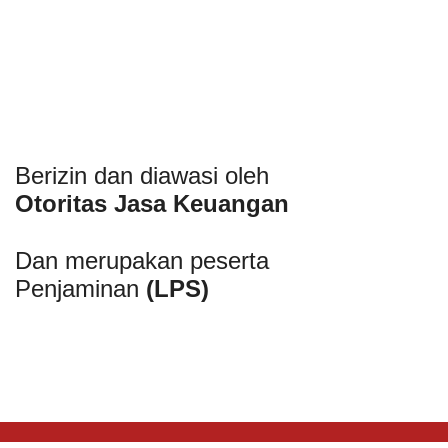
Berizin dan diawasi oleh
Otoritas Jasa Keuangan
Dan merupakan peserta
Penjaminan
(LPS)