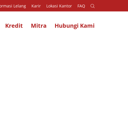
ormasi Lelang
Karir
Lokasi Kantor
FAQ
Kredit
Mitra
Hubungi Kami