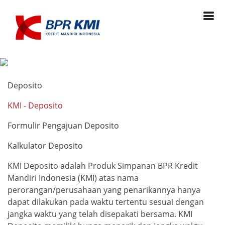
Deposito
KMI - Deposito
Formulir Pengajuan Deposito
Kalkulator Deposito
KMI Deposito adalah Produk Simpanan BPR Kredit
Mandiri Indonesia (KMI) atas nama
perorangan/perusahaan yang penarikannya hanya
dapat dilakukan pada waktu tertentu sesuai dengan
jangka waktu yang telah disepakati bersama. KMI